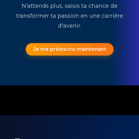
N'attends plus, saisis ta chance de
transformer ta passion en une carrière
d'avenir.
Je me préinscris maintenant
Footer