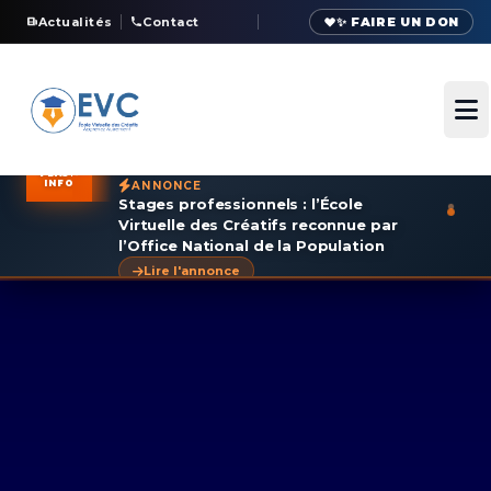
Actualités
Contact
✨ FAIRE UN DON
Ou
FLASH
INFO
ANNONCE
Stages professionnels : l’École
Virtuelle des Créatifs reconnue par
l’Office National de la Population
Lire l'annonce