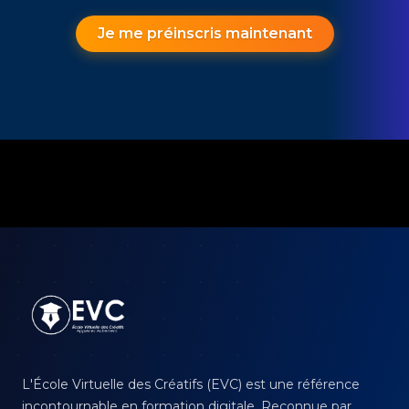
Je me préinscris maintenant
Footer
L'École Virtuelle des Créatifs (EVC) est une référence
incontournable en formation digitale. Reconnue par