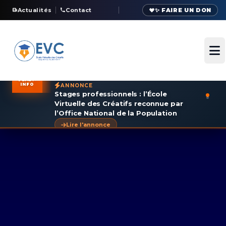
Actualités
Contact
✨ FAIRE UN DON
Ou
FLASH
INFO
ANNONCE
Stages professionnels : l’École
Virtuelle des Créatifs reconnue par
l’Office National de la Population
Lire l'annonce